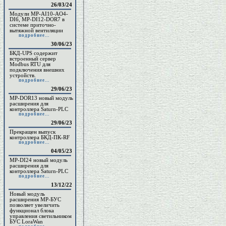
26/03/24
Модули MP-AI10-AO4-
DI6, MP-DI12-DOR7 в
системе приточно-
вытяжной вентиляции
подробнее...
30/06/23
БКД-UPS содержит
встроенный сервер
Modbus RTU для
подключения внешних
устройств.
подробнее...
29/06/23
MP-DOR13 новый модуль
расширения для
контроллера Saturn-PLC
подробнее...
29/06/23
Прекращен выпуск
контроллера БКД-ПК-RF
подробнее...
04/05/23
MP-DI24 новый модуль
расширения для
контроллера Saturn-PLC
подробнее...
13/12/22
Новый модуль
расширения МР-БУС
позволяет увеличить
функционал блока
управления светильником
БУС LoraWan