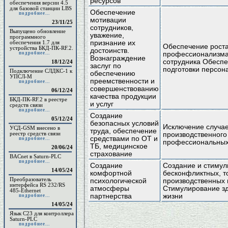
ресурсов
обеспечения версии 4.5
для базовой станции LBS
Обеспечение
подробнее...
мотивации
23/11/25
сотрудников,
Выпущено обновление
уважение,
программного
обеспечения 1.7 для
признание их
Обеспечение рост
устройства БКД-ПК-RF.2.
достоинств.
подробнее...
профессионализма
Вознаграждение
сотрудника Обеспе
18/12/24
заслуг по
подготовки персон
Подключение СЛДКС-1 к
обеспечению
УПСЛ-М
преемственности и
подробнее...
совершенствованию
06/12/24
качества продукции
БКД-ПК-RF.2 в реестре
и услуг
средств связи
подробнее...
Создание
05/12/24
безопасных условий
Исключение случа
УСД-GSM внесено в
труда, обеспечение
реестр средств связи
производственного
средствами по ОТ и
подробнее...
профессиональных
ТБ, медицинское
20/06/24
страхование
BACnet в Saturn-PLC
подробнее...
Создание
Создание и стиму
14/05/24
комфортной
бесконфликтных, 
Преобразователь
психологической
производственных
интерфейса RS 232/RS
атмосферы
Стимулирование зд
485-Ethernet
партнерства
жизни
подробнее...
14/05/24
Язык С23 для контроллера
Saturn-PLC
подробнее...