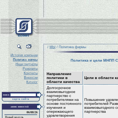
/
МЫ
/ Политика фирмы
История компании
Политика фирмы
Политика и цели МНПП С
Наши партнёры
Реквизиты
Контакты
Направление
Вакансии
политики в
Цели в области к
области качества
Каталог
Долгосрочное
взаимовыгодное
поиск
партнерство с
карта сайта
потребителями на
Повышение удовле
основе постоянного
потребителей Разв
анонс новостей
изучения и
взаимовыгодного с
опережающего
партнерства
06/08/26
удовлетворения
Новый модуль