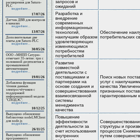
запросов и
расширения для Saturn-
PLC
ожиданий
подробнее...
Разработка и
17/07/26
внедрение
Датчик ДВВ для контроля
современных
в каналах
подробнее...
информационных
13/07/26
технологий,
Обеспечение наил
наилучшим образом
потребительских с
Дополнительные две
платы для Saturn-PLC
удовлетворяющих
подробнее...
изменяющимся
30/05/26
потребностям
ООО «МНПП Сатурн»
потребителей
отмечает 35-летие: три с
половиной десятилетия в
Развитие
промышленной
совместной
автоматизации
подробнее...
деятельности с
поставщиками и
Поиск новых поста
19/01/26
партнерами на
услуг с наилучшим
Добавлена функция
чтения данных
основе создания и
качества Увеличени
электросчётчиков с
совершенствования
признанных постав
поддержкой
взаимосвязанной
гарантированным 
информационной модели
"СПОДЭС".
системы
подробнее...
менеджмента
10/12/25
качества
Выпущено обновление
Повышение
библиотеки nodeLMClient
для node.js
эффективности
Совершенствовани
подробнее...
деятельности за
структуры и произ
26/11/25
счет использования
процессов Снижени
Выпущено обновление
внутренних
путем совершенст
программного